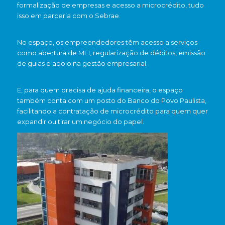
formalização de empresas e acesso a microcrédito, tudo
isso em parceria com o Sebrae.
No espaço, os empreendedores têm acesso a serviços
como abertura de MEI, regularização de débitos, emissão
de guias e apoio na gestão empresarial.
E, para quem precisa de ajuda financeira, o espaço
também conta com um posto do Banco do Povo Paulista,
facilitando a contratação de microcrédito para quem quer
expandir ou tirar um negócio do papel.