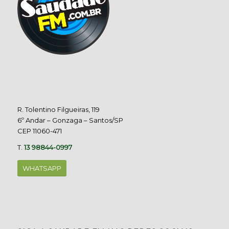
R. Tolentino Filgueiras, 119
6º Andar – Gonzaga – Santos/SP
CEP 11060-471
T.
13 98844-0997
WHATSAPP