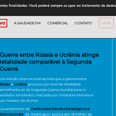
entes finalidades. Você poderá sempre se opor ao tratamento de dado
A SAUDADE FM
COMERCIAL
CONTATO
LOJA
Guerra entre Rússia e Ucrânia atinge
letalidade comparável à Segunda
Guerra
Um estudo internacional aponta que a guerra entre
Rússia
e
Ucrânia
alcançou um nível de letalidade
semelhante ao da Segunda Guerra mundial para os
soldados envolvidos, marcada por combates intensos e
uso massivo de drones.
Levantamento do
Centro para Estudos Estratégicos e
Internacionais
, de Washington, estima até 1,8 milhão de