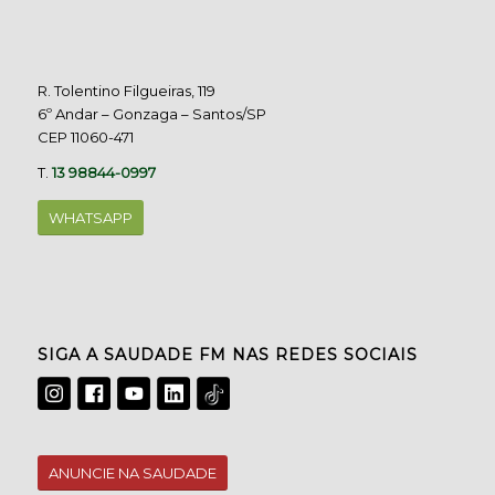
R. Tolentino Filgueiras, 119
6º Andar – Gonzaga – Santos/SP
CEP 11060-471
T.
13 98844-0997
WHATSAPP
SIGA A SAUDADE FM NAS REDES SOCIAIS
ANUNCIE NA SAUDADE