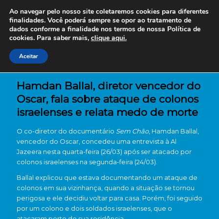
Ao navegar pelo nosso site coletaremos cookies para diferentes
finalidades. Você poderá sempre se opor ao tratamento de
dados conforme a finalidade nos termos de nossa
Política de
cookies. Para saber mais,
clique aqui.
Aceitar
Hamdan Ballal, diretor vencedor do
Oscar, fala sobre ataque de colonos
israelenses e relata medo de morte
O co-diretor do documentário
Sem Chão
, Hamdan Ballal,
vencedor do Oscar, concedeu uma entrevista à Al
Jazeera nesta quarta-feira (26/03) após ser atacado por
colonos israelenses na segunda-feira (24/03).
Ballal explicou que estava documentando um ataque de
colonos em sua vizinhança, quando a situação se tornou
perigosa e ele decidiu voltar para casa. Porém, foi seguido
por um colono e dois soldados israelenses, que o
atacaram perto de sua residência.