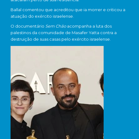
Ballal comentou que acreditou que ia morrer e criticou a
atuação do exército israelense.
O documentário
Sem Chão
acompanha a luta dos
palestinos da comunidade de Masafer Yatta contra a
destruição de suas casas pelo exército israelense.