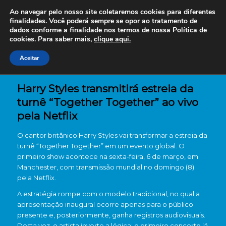
Ao navegar pelo nosso site coletaremos cookies para diferentes
finalidades. Você poderá sempre se opor ao tratamento de
dados conforme a finalidade nos termos de nossa
Política de
cookies. Para saber mais,
clique aqui.
Aceitar
Harry Styles transmitirá estreia da
turnê “Together Together” ao vivo
pela Netflix
O cantor britânico
Harry Styles
vai transformar a estreia da
turnê “Together Together” em um evento global. O
primeiro show acontece na sexta-feira, 6 de março, em
Manchester
, com transmissão mundial no domingo (8)
pela
Netflix
.
A estratégia rompe com o modelo tradicional, no qual a
apresentação inaugural ocorre apenas para o público
presente e, posteriormente, ganha registros audiovisuais.
Desta vez, o artista inverte a lógica: o primeiro concerto já