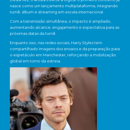
nasce como um lançamento multiplataforma, integrando
turnê, álbum e streaming em escala internacional.
Com a transmissão simultânea, o impacto é ampliado,
aumentando alcance, engajamento e expectativa para as
próximas datas da turnê.
Enquanto isso, nas redes sociais, Harry Styles tem
compartilhado imagens dos ensaios e da preparação para
o espetáculo em Manchester, reforçando a mobilização
global em torno da estreia.