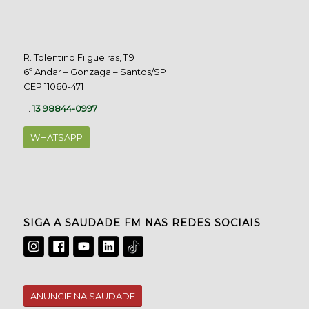
R. Tolentino Filgueiras, 119
6º Andar – Gonzaga – Santos/SP
CEP 11060-471
T.
13 98844-0997
WHATSAPP
SIGA A SAUDADE FM NAS REDES SOCIAIS
ANUNCIE NA SAUDADE