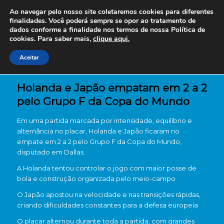
Ao navegar pelo nosso site coletaremos cookies para diferentes
finalidades. Você poderá sempre se opor ao tratamento de
dados conforme a finalidade nos termos de nossa
Política de
cookies. Para saber mais,
clique aqui.
Aceitar
Holanda e Japão empatam em 2 a 2
pelo Grupo F da Copa do Mundo
Em uma partida marcada por intensidade, equilíbrio e
alternância no placar, Holanda e Japão ficaram no
empate em 2 a 2 pelo Grupo F da Copa do Mundo,
disputado em Dallas.
A Holanda tentou controlar o jogo com maior posse de
bola e construção organizada pelo meio-campo
O Japão apostou na velocidade e nas transições rápidas,
criando dificuldades constantes para a defesa europeia
O placar alternou durante toda a partida, com grandes