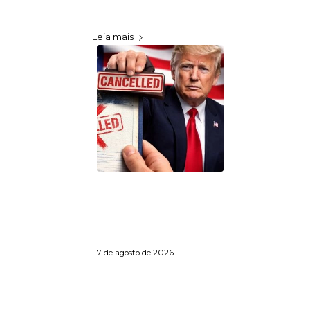
Barreiros, em São Vicente,
alcançaram…
Leia mais
Donald Trump assina
decretos para combater
o turismo de
nascimento nos Estados
Unidos
7 de agosto de 2026
O presidente dos Estados
Unidos, Donald Trump, vai
assinar dois…