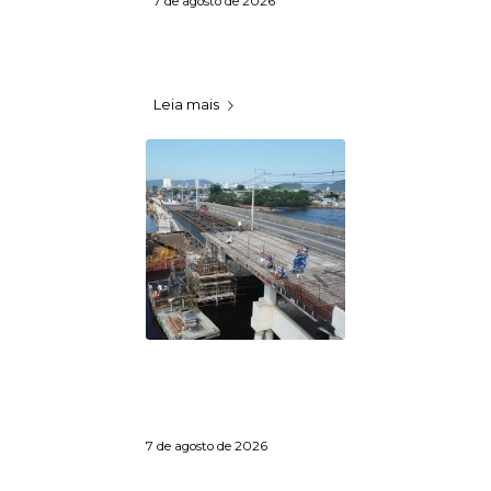
7 de agosto de 2026
Wagner Moura estreia
nesta sexta-feira (7) em "A
Última Casa",…
Leia mais
Obras da Ponte dos
Barreiros chegam a 75%
e entram na reta final da
primeira fase
7 de agosto de 2026
As obras da Ponte dos