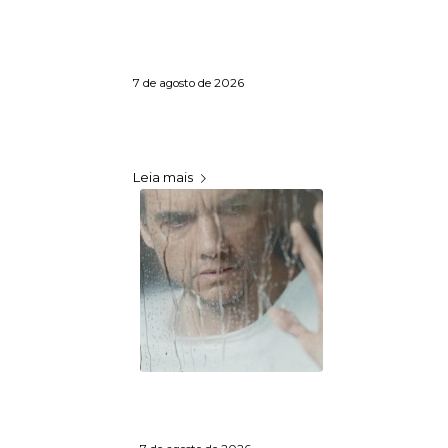
Uso compassivo da
polilaminina: sete
pacientes morreram
desde fevereiro
7 de agosto de 2026
A pesquisadora Tatiana
Sampaio informou que sete
pacientes morreram…
Leia mais
Wagner Moura estreia
em “A Última Casa”,
novo filme da Netflix