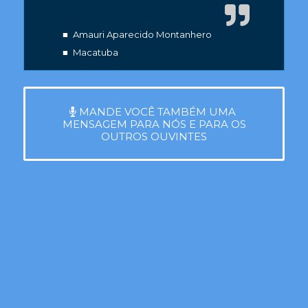
■
Amauri Aparecido Montanhero
■
Macatuba
MANDE VOCÊ TAMBÉM UMA
MENSAGEM PARA NÓS E PARA OS
OUTROS OUVINTES