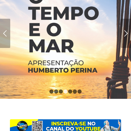
Próximo
1
2
3
4
5
6
7