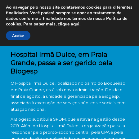
Ao navegar pelo nosso site coletaremos cookies para diferentes
finalidades. Você poderá sempre se opor ao tratamento de
dados conforme a finalidade nos termos de nossa
Política de
cookies. Para saber mais,
clique aqui.
Aceitar
Hospital Irmã Dulce, em Praia
Grande, passa a ser gerido pela
Biogesp
O Hospital Irmã Dulce, localizado no bairro do Boqueirão,
em Praia Grande, está sob nova administração. Desde o
final de agosto, a unidade é gerenciada pela Biogesp,
associada à execução de serviços públicos e sociais com
atuação nacional.
A Biogesp substitui a SPDM, que estava na gestão desde
2019. Além do Hospital Irmã Dulce, a organização passa a
responder pelo pronto-socorro central, pela UPA e pela
unidade de alta complexidade em cuidados ao portador