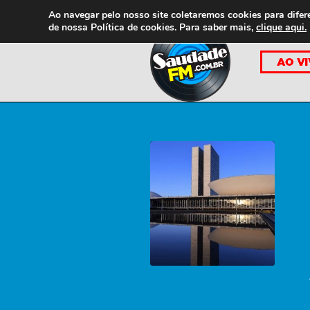
Ao navegar pelo nosso site coletaremos cookies para difer
de nossa
Política de cookies. Para saber mais,
clique aqui.