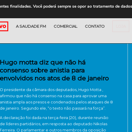
entes finalidades. Você poderá sempre se opor ao tratamento de dado
A SAUDADE FM
COMERCIAL
CONTATO
LOJA
Hugo motta diz que não há
consenso sobre anistia para
envolvidos nos atos de 8 de janeiro
O presidente da câmara dos deputados, Hugo Motta ,
afirmou que não há consenso na casa para aprovar uma
anistia ampla aos presos e condenados pelos ataques de 8
de janeiro. Segundo ele, “o texto não passará na força”.
A declaração foi dada na terça-feira (20), durante reunião
de líderes partidários, em resposta ao deputado Nikolas
Ferreira. O parlamentar e outros membros da oposição