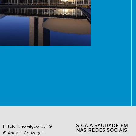
SIGA A SAUDADE FM
R. Tolentino Filgueiras, 119
NAS REDES SOCIAIS
6º Andar – Gonzaga –