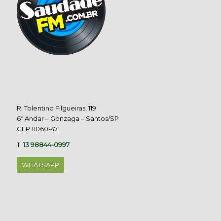
R. Tolentino Filgueiras, 119
6º Andar – Gonzaga – Santos/SP
CEP 11060-471
T.
13 98844-0997
WHATSAPP