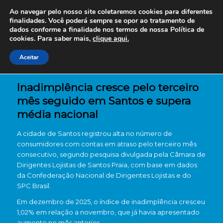
Ao navegar pelo nosso site coletaremos cookies para diferentes
finalidades. Você poderá sempre se opor ao tratamento de
dados conforme a finalidade nos termos de nossa
Política de
cookies. Para saber mais,
clique aqui.
Aceitar
Inadimplência cresce pelo terceiro
mês seguido em Santos e supera
média nacional
A cidade de
Santos
registrou alta no número de
consumidores com contas em atraso pelo terceiro mês
consecutivo, segundo pesquisa divulgada pela
Câmara de
Dirigentes Lojistas de Santos Praia
, com base em dados
da
Confederação Nacional de Dirigentes Lojistas
e do
SPC Brasil
.
Em dezembro de 2025, o índice de inadimplência cresceu
1,02% em relação a novembro, que já havia apresentado
aumento no mês anterior.