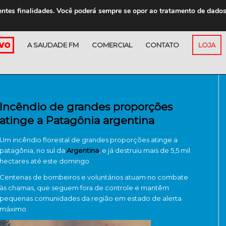
entes finalidades. Você poderá sempre se opor ao tratamento de dado
A SAUDADE FM
COMERCIAL
CONTATO
LOJA
Incêndio de grandes proporções
atinge a Patagônia argentina
Um incêndio florestal de grandes proporções atinge a
patagônia, no sul da
Argentina
, e já destruiu mais de 5,5 mil
hectares até este domingo.
Centenas de bombeiros e voluntários atuam no combate
às chamas, que seguem fora de controle e mantêm
pequenas comunidades da região em estado de alerta
máximo.