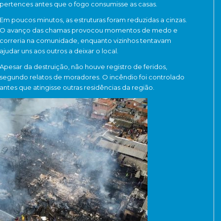
pertences antes que o fogo consumisse as casas.
Em poucos minutos, as estruturas foram reduzidas a cinzas.
O avanço das chamas provocou momentos de medo e
correria na comunidade, enquanto vizinhos tentavam
ajudar uns aos outros a deixar o local.
Apesar da destruição, não houve registro de feridos,
segundo relatos de moradores. O incêndio foi controlado
antes que atingisse outras residências da região.