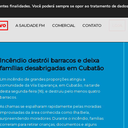
entes finalidades. Você poderá sempre se opor ao tratamento de dado
A SAUDADE FM
COMERCIAL
CONTATO
LOJA
Incêndio destrói barracos e deixa
famílias desabrigadas em Cubatão
Um incêndio de grandes proporções atingiu a
comunidade da Vila Esperança, em
Cubatão
, na tarde
desta segunda-feira (16), e destruiu pelo menos quatro
barracos.
As chamas se espalharam rapidamente pelas moradias
improvisadas da área conhecida como Ilha Bela,
surpreendendo moradores. Durante o incêndio, famílias
correram para retirar crianças, documentos e alguns