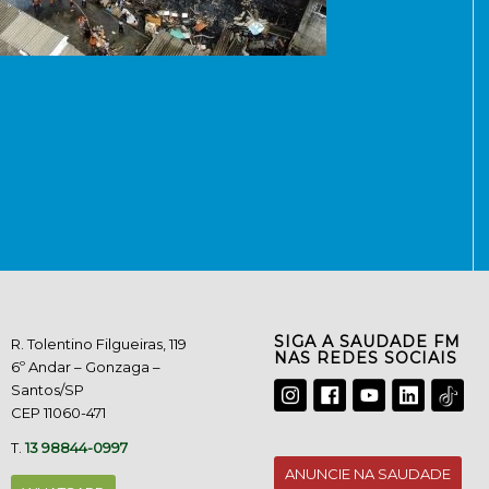
SIGA A SAUDADE FM
R. Tolentino Filgueiras, 119
NAS REDES SOCIAIS
6º Andar – Gonzaga –
Santos/SP
CEP 11060-471
T.
13 98844-0997
ANUNCIE NA SAUDADE