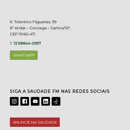
R. Tolentino Filgueiras, 119
6º Andar – Gonzaga – Santos/SP
CEP 11060-471
T.
13 98844-0997
WHATSAPP
SIGA A SAUDADE FM NAS REDES SOCIAIS
ANUNCIE NA SAUDADE