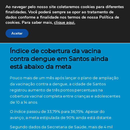
Ao navegar pelo nosso site coletaremos cookies para diferentes
finalidades. Você poderá sempre se opor ao tratamento de
dados conforme a finalidade nos termos de nossa
Política de
cookies. Para saber mais,
clique aqui.
Aceitar
Índice de cobertura da vacina
contra dengue em Santos ainda
está abaixo da meta
Pouco mais de um mês após lançar o plano de ampliação
da vacinação contra a dengue, a cidade de
Santos
registrou aumento de três pontos percentuais na
cobertura vacinal completa entre crianças e adolescentes
de 10 a 14 anos.
O índice passou de 33,79% para 36,75%. Apesar do
avanço, a meta estipulada de 90% ainda está distante.
Segundo dados da Secretaria de Saúde, mais de 4 mil