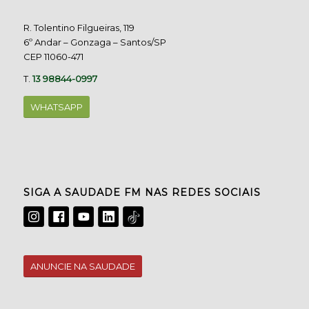
R. Tolentino Filgueiras, 119
6º Andar – Gonzaga – Santos/SP
CEP 11060-471
T.
13 98844-0997
WHATSAPP
SIGA A SAUDADE FM NAS REDES SOCIAIS
ANUNCIE NA SAUDADE