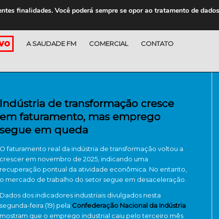
entes finalidades. Você poderá sempre se opor ao tratamento de dado
A SAUDADE FM
COMERCIAL
CONTATO
LOJA
Indústria de transformação cresce
em faturamento, mas emprego
segue em queda
O faturamento real da indústria de transformação voltou a
crescer em novembro de 2025, indicando uma
recuperação pontual da atividade econômica. No entanto,
o mercado de trabalho do setor segue em desaceleração.
Dados dos indicadores industriais divulgados nesta
segunda-feira (19) pela
Confederação Nacional da Indústria
mostram que o emprego industrial caiu pelo terceiro mês