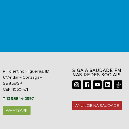
SIGA A SAUDADE FM
R. Tolentino Filgueiras, 119
NAS REDES SOCIAIS
6º Andar – Gonzaga –
Santos/SP
CEP 11060-471
T.
13 98844-0997
ANUNCIE NA SAUDADE
WHATSAPP