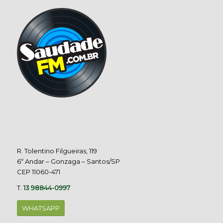
R. Tolentino Filgueiras, 119
6º Andar – Gonzaga – Santos/SP
CEP 11060-471
T.
13 98844-0997
WHATSAPP