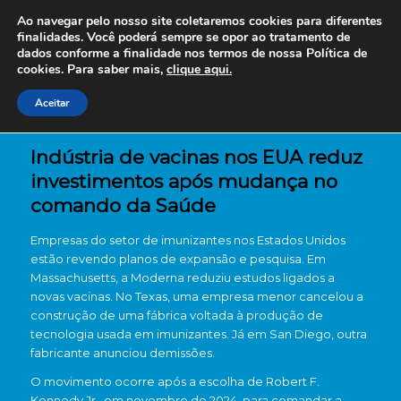
Ao navegar pelo nosso site coletaremos cookies para diferentes
finalidades. Você poderá sempre se opor ao tratamento de
dados conforme a finalidade nos termos de nossa
Política de
cookies. Para saber mais,
clique aqui.
Aceitar
Indústria de vacinas nos EUA reduz
investimentos após mudança no
comando da Saúde
Empresas do setor de imunizantes nos Estados Unidos
estão revendo planos de expansão e pesquisa. Em
Massachusetts, a
Moderna
reduziu estudos ligados a
novas vacinas. No Texas, uma empresa menor cancelou a
construção de uma fábrica voltada à produção de
tecnologia usada em imunizantes. Já em San Diego, outra
fabricante anunciou demissões.
O movimento ocorre após a escolha de
Robert F.
Kennedy Jr.
, em novembro de 2024, para comandar a