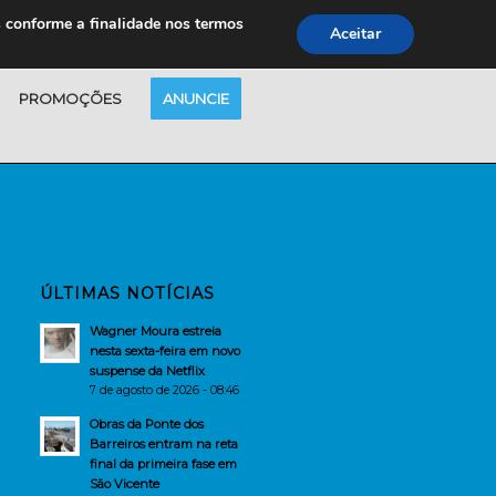
s conforme a finalidade nos termos
Aceitar
PROMOÇÕES
ANUNCIE
ÚLTIMAS NOTÍCIAS
Wagner Moura estreia
nesta sexta-feira em novo
suspense da Netflix
7 de agosto de 2026 - 08:46
Obras da Ponte dos
Barreiros entram na reta
final da primeira fase em
São Vicente