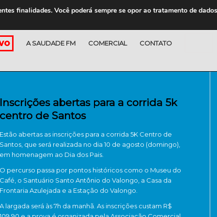
entes finalidades. Você poderá sempre se opor ao tratamento de dado
A SAUDADE FM
COMERCIAL
CONTATO
LOJA
Inscrições abertas para a corrida 5k
centro de Santos
Estão abertas as inscrições para a corrida 5K Centro de
Santos, que será realizada no dia 10 de agosto (domingo),
em homenagem ao Dia dos Pais.
O percurso passa por pontos históricos como o Museu do
Café, o Santuário Santo Antônio do Valongo, a Casa da
Frontaria Azulejada e a Estação do Valongo.
A largada será às 7h da manhã. As inscrições custam R$
109,90 e a prova é organizada pela Associação Comercial