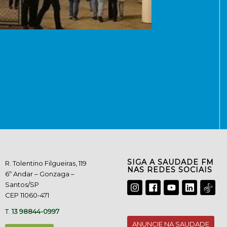
SIGA A SAUDADE FM
R. Tolentino Filgueiras, 119
NAS REDES SOCIAIS
6º Andar – Gonzaga –
Santos/SP
CEP 11060-471
T.
13 98844-0997
ANUNCIE NA SAUDADE