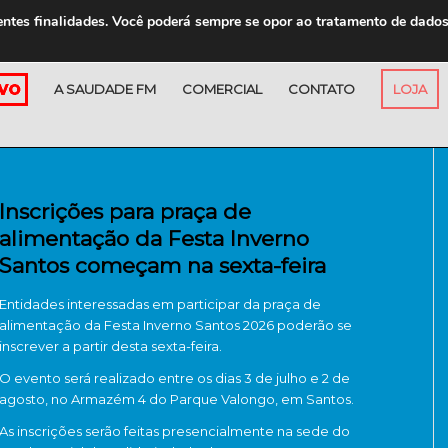
entes finalidades. Você poderá sempre se opor ao tratamento de dado
A SAUDADE FM
COMERCIAL
CONTATO
LOJA
Inscrições para praça de
alimentação da Festa Inverno
Santos começam na sexta-feira
Entidades interessadas em participar da praça de
alimentação da Festa Inverno Santos 2026 poderão se
inscrever a partir desta sexta-feira.
O evento será realizado entre os dias 3 de julho e 2 de
agosto, no Armazém 4 do Parque Valongo, em
Santos
.
As inscrições serão feitas presencialmente na sede do