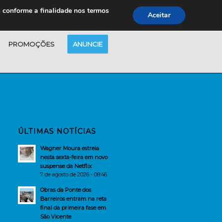
s conforme a finalidade nos termos
Aceitar
PROMOÇÕES
ANUNCIE
ÚLTIMAS NOTÍCIAS
Wagner Moura estreia
nesta sexta-feira em novo
suspense da Netflix
7 de agosto de 2026 - 08:46
Obras da Ponte dos
Barreiros entram na reta
final da primeira fase em
São Vicente