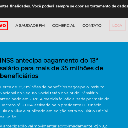
entes finalidades. Você poderá sempre se opor ao tratamento de dado
A SAUDADE FM
COMERCIAL
CONTATO
LOJA
INSS antecipa pagamento do 13º
salário para mais de 35 milhões de
beneficiários
Cerca de 35,2 milhões de benefícios pagos pelo
Instituto
Nacional do Seguro Social
terão o valor do 13º salário
antecipado em 2026. A medida foi oficializada por meio do
Decreto nº 12.884, assinado pelo presidente
Luiz Inácio
Lula da Silva
e publicado em edição extra do Diário Oficial
da União.
A antecipação vai movimentar aproximadamente R$ 78,2