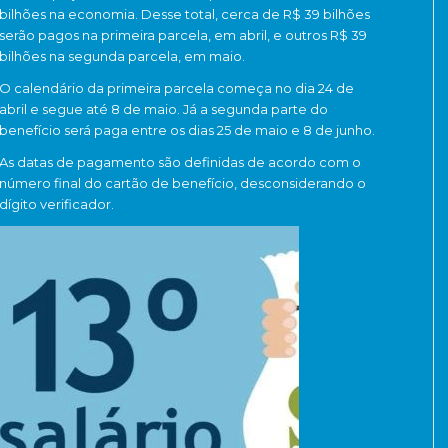
bilhões na economia. Desse total, cerca de R$ 39 bilhões
serão pagos na primeira parcela, em abril, e outros R$ 39
bilhões na segunda parcela, em maio.
O calendário da primeira parcela começa no dia 24 de
abril e segue até 8 de maio. Já a segunda parte do
benefício será paga entre os dias 25 de maio e 8 de junho.
As datas de pagamento são definidas de acordo com o
número final do cartão de benefício, desconsiderando o
dígito verificador.