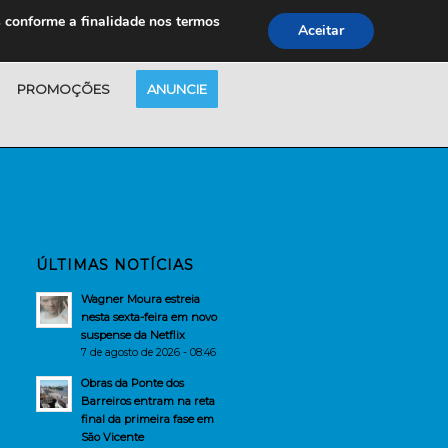
s conforme a finalidade nos termos
Aceitar
PROMOÇÕES
ANUNCIE
ÚLTIMAS NOTÍCIAS
Wagner Moura estreia
nesta sexta-feira em novo
suspense da Netflix
7 de agosto de 2026 - 08:46
Obras da Ponte dos
Barreiros entram na reta
final da primeira fase em
São Vicente