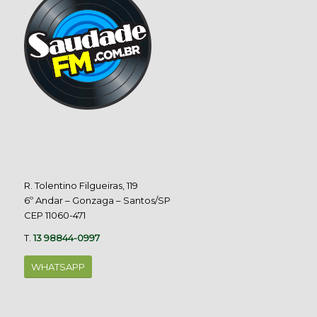
R. Tolentino Filgueiras, 119
6º Andar – Gonzaga – Santos/SP
CEP 11060-471
T.
13 98844-0997
WHATSAPP