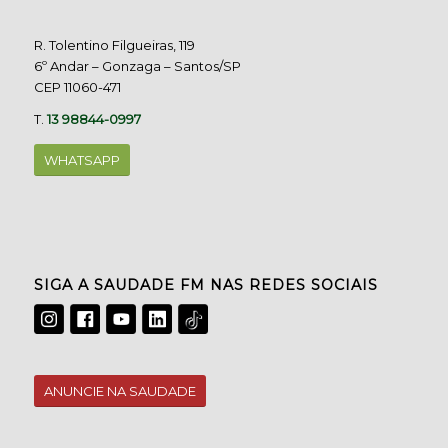
R. Tolentino Filgueiras, 119
6º Andar – Gonzaga – Santos/SP
CEP 11060-471
T.
13 98844-0997
WHATSAPP
SIGA A SAUDADE FM NAS REDES SOCIAIS
ANUNCIE NA SAUDADE