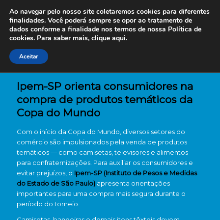
Ao navegar pelo nosso site coletaremos cookies para diferentes
finalidades. Você poderá sempre se opor ao tratamento de
dados conforme a finalidade nos termos de nossa
Política de
cookies. Para saber mais,
clique aqui.
Aceitar
Ipem-SP orienta consumidores na
compra de produtos temáticos da
Copa do Mundo
Com o início da Copa do Mundo, diversos setores do
comércio são impulsionados pela venda de produtos
temáticos — como camisetas, televisores e alimentos
para confraternizações. Para auxiliar os consumidores e
evitar prejuízos, o
Ipem-SP (Instituto de Pesos e Medidas
do Estado de São Paulo)
apresenta orientações
importantes para uma compra mais segura durante o
período do torneio.
Camisetas, bandeiras e demais itens têxteis devem