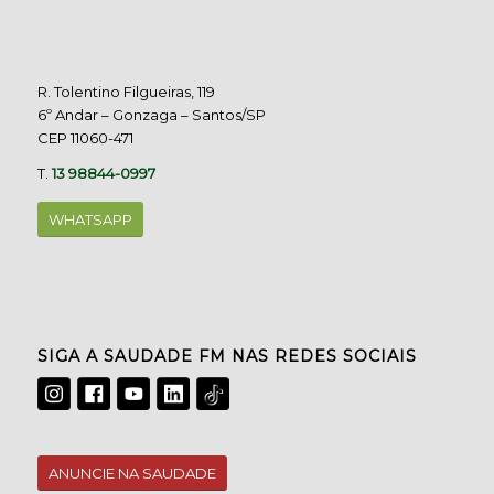
R. Tolentino Filgueiras, 119
6º Andar – Gonzaga – Santos/SP
CEP 11060-471
T.
13 98844-0997
WHATSAPP
SIGA A SAUDADE FM NAS REDES SOCIAIS
ANUNCIE NA SAUDADE