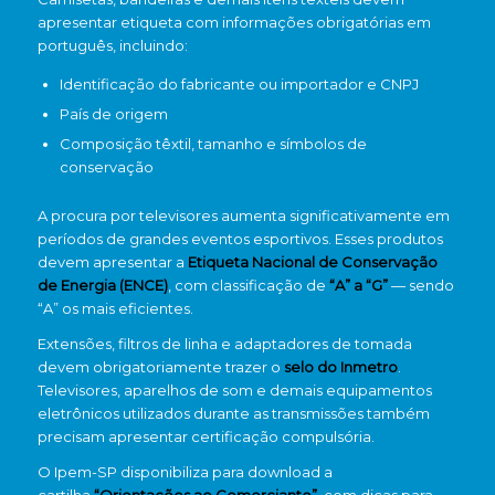
apresentar etiqueta com informações obrigatórias em
português, incluindo:
Identificação do fabricante ou importador e CNPJ
País de origem
Composição têxtil, tamanho e símbolos de
conservação
A procura por televisores aumenta significativamente em
períodos de grandes eventos esportivos. Esses produtos
devem apresentar a
Etiqueta Nacional de Conservação
de Energia (ENCE)
, com classificação de
“A” a “G”
— sendo
“A” os mais eficientes.
Extensões, filtros de linha e adaptadores de tomada
devem obrigatoriamente trazer o
selo do Inmetro
.
Televisores, aparelhos de som e demais equipamentos
eletrônicos utilizados durante as transmissões também
precisam apresentar certificação compulsória.
O Ipem-SP disponibiliza para download a