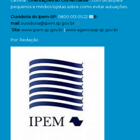
cartilha
“Orientações ao Comerciante”
, com dicas para
pequenos e médios lojistas sobre como evitar autuações.
Ouvidoria do Ipem-SP:
0800 013 05 22
E-
mail:
ouvidoria@ipem.sp.gov.br
Site:
www.ipem.sp.gov.br
|
www.agenciasp.sp.gov.br
Por: Redação