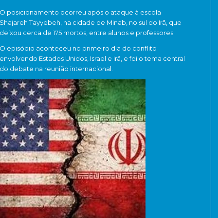
O posicionamento ocorreu após o ataque à escola
Shajareh Tayyebeh, na cidade de Minab, no sul do Irã, que
deixou cerca de 175 mortos, entre alunos e professores.
O episódio aconteceu no primeiro dia do conflito
envolvendo Estados Unidos, Israel e Irã, e foi o tema central
do debate na reunião internacional.