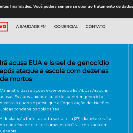
entes finalidades. Você poderá sempre se opor ao tratamento de dado
A SAUDADE FM
COMERCIAL
CONTATO
LOJA
Irã acusa EUA e Israel de genocídio
após ataque a escola com dezenas
de mortos
O ministro das relações exteriores do Irã, Abbas Araqchi,
acusou Estados Unidos e Israel de cometer genocídio
durante a guerra e pediu que a Organização das Nações
Unidas condene os dois países.
A declaração foi feita nesta sexta-feira (27), durante sessão
do conselho de direitos humanos da ONU, realizada em
Genebra.