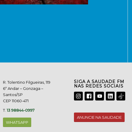
SIGA A SAUDADE FM
R. Tolentino Filgueiras, 119
NAS REDES SOCIAIS
6º Andar – Gonzaga –
Santos/SP
CEP 11060-471
T.
13 98844-0997
ANUNCIE NA SAUDADE
WHATSAPP