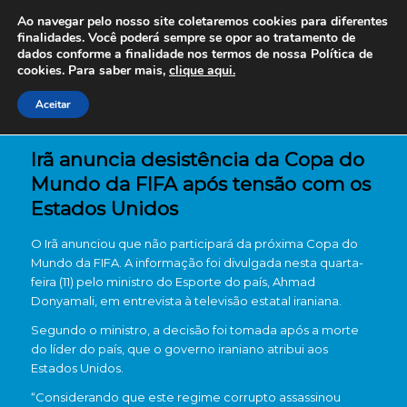
Ao navegar pelo nosso site coletaremos cookies para diferentes
finalidades. Você poderá sempre se opor ao tratamento de
dados conforme a finalidade nos termos de nossa
Política de
cookies. Para saber mais,
clique aqui.
Aceitar
Irã anuncia desistência da Copa do
Mundo da FIFA após tensão com os
Estados Unidos
O Irã anunciou que não participará da próxima Copa do
Mundo da FIFA. A informação foi divulgada nesta quarta-
feira (11) pelo ministro do Esporte do país, Ahmad
Donyamali, em entrevista à televisão estatal iraniana.
Segundo o ministro, a decisão foi tomada após a morte
do líder do país, que o governo iraniano atribui aos
Estados Unidos.
“Considerando que este regime corrupto assassinou