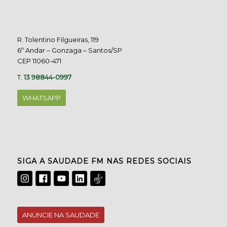
R. Tolentino Filgueiras, 119
6º Andar – Gonzaga – Santos/SP
CEP 11060-471
T.
13 98844-0997
WHATSAPP
SIGA A SAUDADE FM NAS REDES SOCIAIS
ANUNCIE NA SAUDADE