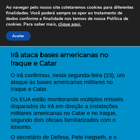
Ao navegar pelo nosso site coletaremos cookies para diferentes
finalidades. Você poderá sempre se opor ao tratamento de
dados conforme a finalidade nos termos de nossa
Política de
cookies. Para saber mais,
clique aqui.
Aceitar
Irã ataca bases americanas no
Iraque e Catar
O Irã confirmou, nesta segunda-feira (23), um
ataque às bases americanas militares no
Iraque e Catar.
Os EUA estão monitorando múltiplos mísseis
disparados do Irã em direção a instalações
militares americanas no Catar e no Iraque,
segundo dois oficiais familiarizados com o
assunto.
O secretário de Defesa, Pete Hegseth, e o