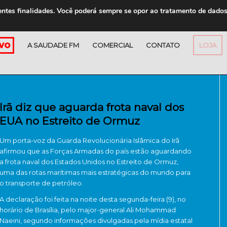
entes finalidades. Você poderá sempre se opor ao tratamento de dado
A SAUDADE FM
COMERCIAL
CONTATO
LOJA
Irã diz que aguarda frota naval dos
EUA no Estreito de Ormuz
Um porta-voz da Guarda Revolucionária Islâmica do Irã
afirmou que as Forças Armadas do país estão aguardando
a frota naval dos Estados Unidos no Estreito de Ormuz,
uma das rotas marítimas mais estratégicas do mundo para
o transporte de petróleo.
A declaração foi feita na noite desta segunda-feira (9), no
horário de Brasília, pelo major-general Ali Mohammad
Naeini, segundo informações divulgadas pela mídia estatal