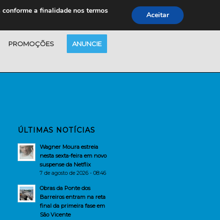
s conforme a finalidade nos termos
Aceitar
PROMOÇÕES
ANUNCIE
ÚLTIMAS NOTÍCIAS
Wagner Moura estreia
nesta sexta-feira em novo
suspense da Netflix
7 de agosto de 2026 - 08:46
Obras da Ponte dos
Barreiros entram na reta
final da primeira fase em
São Vicente