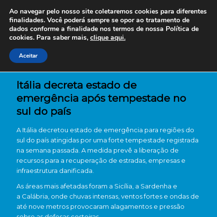
Ao navegar pelo nosso site coletaremos cookies para diferentes
finalidades. Você poderá sempre se opor ao tratamento de
dados conforme a finalidade nos termos de nossa
Política de
cookies. Para saber mais,
clique aqui.
Aceitar
Itália decreta estado de
emergência após tempestade no
sul do país
A Itália decretou estado de emergência para regiões do
sul do país atingidas por uma forte tempestade registrada
na semana passada. A medida prevê a liberação de
recursos para a recuperação de estradas, empresas e
infraestrutura danificada.
As áreas mais afetadas foram a Sicília, a Sardenha e
a Calábria, onde chuvas intensas, ventos fortes e ondas de
até nove metros provocaram alagamentos e pressão
sobre as defesas costeiras.