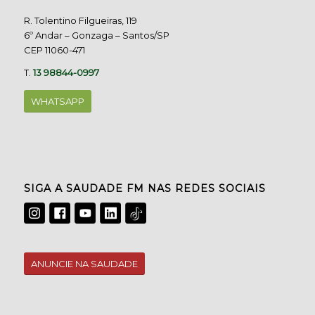
R. Tolentino Filgueiras, 119
6º Andar – Gonzaga – Santos/SP
CEP 11060-471
T.
13 98844-0997
WHATSAPP
SIGA A SAUDADE FM NAS REDES SOCIAIS
ANUNCIE NA SAUDADE