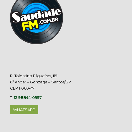
R. Tolentino Filgueiras, 119
6º Andar – Gonzaga – Santos/SP
CEP 11060-471
T.
13 98844-0997
WHATSAPP