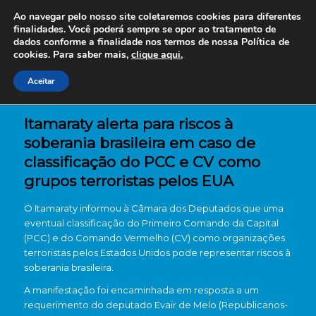
Ao navegar pelo nosso site coletaremos cookies para diferentes
finalidades. Você poderá sempre se opor ao tratamento de
dados conforme a finalidade nos termos de nossa
Política de
cookies. Para saber mais,
clique aqui.
Aceitar
Itamaraty alerta para riscos à
soberania brasileira em caso de
classificação do PCC e CV como
grupos terroristas pelos EUA
O Itamaraty informou à Câmara dos Deputados que uma
eventual classificação do Primeiro Comando da Capital
(PCC) e do Comando Vermelho (CV) como organizações
terroristas pelos Estados Unidos pode representar riscos à
soberania brasileira.
A manifestação foi encaminhada em resposta a um
requerimento do deputado Evair de Melo (Republicanos-