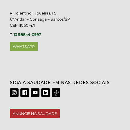
R. Tolentino Filgueiras, 119
6º Andar – Gonzaga – Santos/SP
CEP 11060-471
T.
13 98844-0997
WHATSAPP
SIGA A SAUDADE FM NAS REDES SOCIAIS
ANUNCIE NA SAUDADE