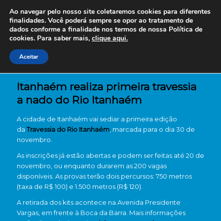
Ao navegar pelo nosso site coletaremos cookies para diferentes
finalidades. Você poderá sempre se opor ao tratamento de
dados conforme a finalidade nos termos de nossa
Política de
cookies. Para saber mais,
clique aqui.
Aceitar
Itanhaém realiza primeira travessia
a nado do Rio Itanhaém
A cidade de Itanhaém vai sediar a primeira edição
da
Travessia do Rio Itanhaém
, marcada para o dia 30 de
novembro.
As inscrições já estão abertas e podem ser feitas até 20 de
novembro, ou enquanto durarem as 200 vagas
disponíveis. As provas terão dois percursos: 750 metros
(taxa de R$ 100) e 1.500 metros (R$ 120).
A retirada dos kits acontece na Avenida Presidente
Vargas, em frente à Boca da Barra. Mais informações