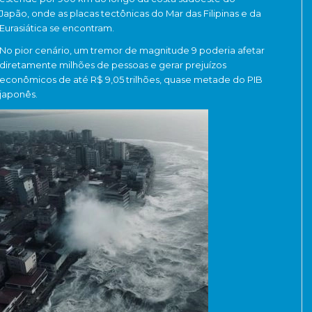
Japão, onde as placas tectônicas do Mar das Filipinas e da
Eurasiática se encontram.
No pior cenário, um tremor de magnitude 9 poderia afetar
diretamente milhões de pessoas e gerar prejuízos
econômicos de até R$ 9,05 trilhões, quase metade do PIB
japonês.