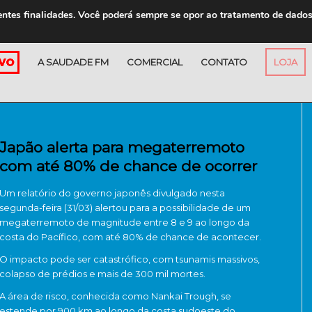
entes finalidades. Você poderá sempre se opor ao tratamento de dado
A SAUDADE FM
COMERCIAL
CONTATO
LOJA
Japão alerta para megaterremoto
com até 80% de chance de ocorrer
Um relatório do governo japonês divulgado nesta
segunda-feira (31/03) alertou para a possibilidade de um
megaterremoto de magnitude entre 8 e 9 ao longo da
costa do Pacífico, com até 80% de chance de acontecer.
O impacto pode ser catastrófico, com tsunamis massivos,
colapso de prédios e mais de 300 mil mortes.
A área de risco, conhecida como Nankai Trough, se
estende por 900 km ao longo da costa sudoeste do