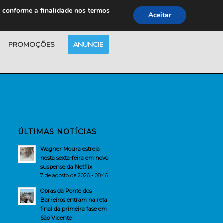
s conforme a finalidade nos termos
Aceitar
PROMOÇÕES
ANUNCIE
ÚLTIMAS NOTÍCIAS
Wagner Moura estreia
nesta sexta-feira em novo
suspense da Netflix
7 de agosto de 2026 - 08:46
Obras da Ponte dos
Barreiros entram na reta
final da primeira fase em
São Vicente