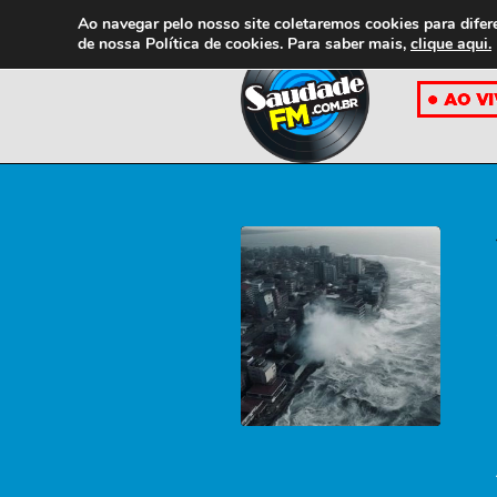
Ao navegar pelo nosso site coletaremos cookies para difer
de nossa
Política de cookies. Para saber mais,
clique aqui.