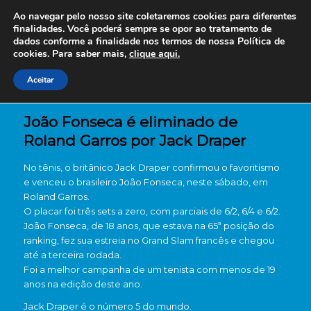
Ao navegar pelo nosso site coletaremos cookies para diferentes
finalidades. Você poderá sempre se opor ao tratamento de
dados conforme a finalidade nos termos de nossa
Política de
cookies. Para saber mais,
clique aqui.
Aceitar
João Fonseca é eliminado de
Roland Garros por Jack Draper
No tênis, o britânico Jack Draper confirmou o favoritismo
e venceu o brasileiro João Fonseca, neste sábado, em
Roland Garros.
O placar foi três sets a zero, com parciais de 6/2, 6/4 e 6/2.
João Fonseca, de 18 anos, que estava na 65ª posição do
ranking, fez sua estreia no Grand Slam francês e chegou
até a terceira rodada.
Foi a melhor campanha de um tenista com menos de 19
anos na edição deste ano.
Jack Draper é o número 5 do mundo.