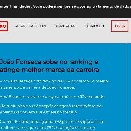
entes finalidades. Você poderá sempre se opor ao tratamento de dado
A SAUDADE FM
COMERCIAL
CONTATO
LOJA
João Fonseca sobe no ranking e
atinge melhor marca da carreira
A nova atualização do ranking da ATP confirmou o melhor
momento da carreira de João Fonseca.
Aos 18 anos, o brasileiro é agora o número 57 do mundo.
Ele subiu oito posições após chegar à terceira fase de
Roland Garros, em sua estreia no torneio.
Com o desempenho, ganhou 92 pontos e superou sua
melhor marca, que era a 59ª colocação em março.