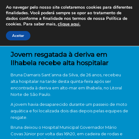
Ao navegar pelo nosso site coletaremos cookies para diferentes
finalidades. Você poderá sempre se opor ao tratamento de
dados conforme a finalidade nos termos de nossa
Política de
cookies. Para saber mais,
clique aqui.
Aceitar
Jovem resgatada à deriva em
Ilhabela recebe alta hospitalar
Bruna Damaris Sant’anna da Silva, de 26 anos, recebeu
alta hospitalar na tarde desta quinta-feira após ser
encontrada à deriva em alto-mar em Ilhabela, no Litoral
Norte de São Paulo.
A jovem havia desaparecido durante um passeio de moto
aquática e foi localizada dois dias depois pelas equipes de
resgate.
Bruna deixou o Hospital Municipal Governador Mário
Covas Júnior por volta das 16h20, em cadeira de rodas e