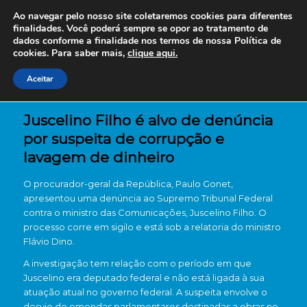
Ao navegar pelo nosso site coletaremos cookies para diferentes
finalidades. Você poderá sempre se opor ao tratamento de
dados conforme a finalidade nos termos de nossa
Política de
cookies. Para saber mais,
clique aqui.
Aceitar
Juscelino Filho é alvo de denúncia
por suspeita de corrupção e
lavagem de dinheiro
O procurador-geral da República, Paulo Gonet,
apresentou uma denúncia ao Supremo Tribunal Federal
contra o ministro das Comunicações, Juscelino Filho. O
processo corre em sigilo e está sob a relatoria do ministro
Flávio Dino.
A investigação tem relação com o período em que
Juscelino era deputado federal e não está ligada à sua
atuação atual no governo federal. A suspeita envolve o
desvio de emendas parlamentares destinadas a obras no