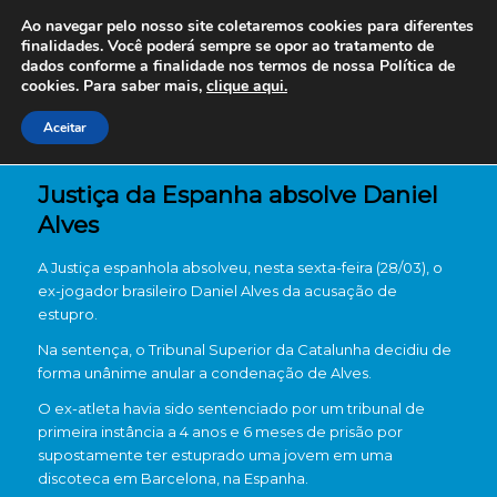
Ao navegar pelo nosso site coletaremos cookies para diferentes
finalidades. Você poderá sempre se opor ao tratamento de
dados conforme a finalidade nos termos de nossa
Política de
cookies. Para saber mais,
clique aqui.
Aceitar
Justiça da Espanha absolve Daniel
Alves
A Justiça espanhola absolveu, nesta sexta-feira (28/03), o
ex-jogador brasileiro Daniel Alves da acusação de
estupro.
Na sentença, o Tribunal Superior da Catalunha decidiu de
forma unânime anular a condenação de Alves.
O ex-atleta havia sido sentenciado por um tribunal de
primeira instância a 4 anos e 6 meses de prisão por
supostamente ter estuprado uma jovem em uma
discoteca em Barcelona, na Espanha.