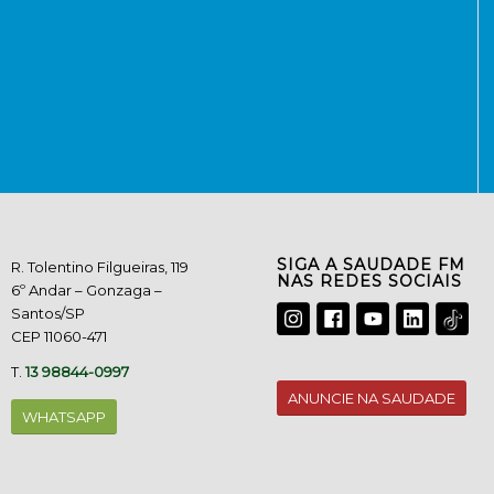
SIGA A SAUDADE FM
R. Tolentino Filgueiras, 119
NAS REDES SOCIAIS
6º Andar – Gonzaga –
Santos/SP
CEP 11060-471
T.
13 98844-0997
ANUNCIE NA SAUDADE
WHATSAPP