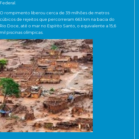
Federal.
O rompimento liberou cerca de 39 milhões de metros
cúbicos de rejeitos que percorreram 663 km na bacia do
Rio Doce, até o mar no Espírito Santo, o equivalente a 15,6
mil piscinas olímpicas.