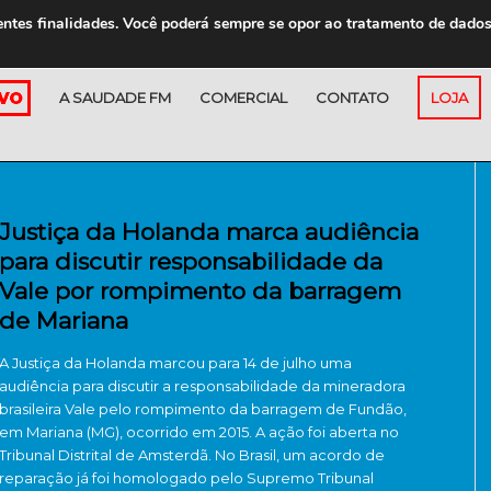
entes finalidades. Você poderá sempre se opor ao tratamento de dado
A SAUDADE FM
COMERCIAL
CONTATO
LOJA
Justiça da Holanda marca audiência
para discutir responsabilidade da
Vale por rompimento da barragem
de Mariana
A Justiça da Holanda marcou para 14 de julho uma
audiência para discutir a responsabilidade da mineradora
brasileira Vale pelo rompimento da barragem de Fundão,
em Mariana (MG), ocorrido em 2015. A ação foi aberta no
Tribunal Distrital de Amsterdã. No Brasil, um acordo de
reparação já foi homologado pelo Supremo Tribunal