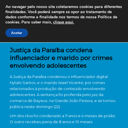
Ao navegar pelo nosso site coletaremos cookies para diferentes
finalidades. Você poderá sempre se opor ao tratamento de
dados conforme a finalidade nos termos de nossa
Política de
cookies. Para saber mais,
clique aqui.
Aceitar
Justiça da Paraíba condena
influenciador e marido por crimes
envolvendo adolescentes
A Justiça da Paraíba condenou o influenciador digital
Hytalo Santos ,e o marido Israel Vicente, por crimes
relacionados à produção de conteúdo envolvendo
adolescentes. A sentença foi proferida pelo juiz da
comarca de Bayeux, na Grande João Pessoa, e se tornou
pública neste domingo (22).
Um dos réus foi condenado a 11 anos e 4 meses de prisão.
O outro recebeu pena de 8 anos e 10 meses.