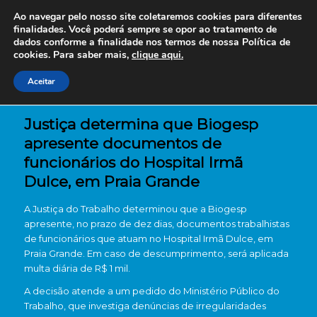
Ao navegar pelo nosso site coletaremos cookies para diferentes
finalidades. Você poderá sempre se opor ao tratamento de
dados conforme a finalidade nos termos de nossa
Política de
cookies. Para saber mais,
clique aqui.
Aceitar
Justiça determina que Biogesp
apresente documentos de
funcionários do Hospital Irmã
Dulce, em Praia Grande
A Justiça do Trabalho determinou que a
Biogesp
apresente, no prazo de dez dias, documentos trabalhistas
de funcionários que atuam no
Hospital Irmã Dulce
, em
Praia Grande
. Em caso de descumprimento, será aplicada
multa diária de R$ 1 mil.
A decisão atende a um pedido do
Ministério Público do
Trabalho
, que investiga denúncias de irregularidades