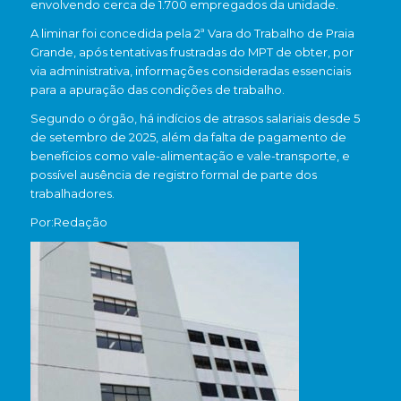
envolvendo cerca de 1.700 empregados da unidade.
A liminar foi concedida pela 2ª Vara do Trabalho de Praia
Grande, após tentativas frustradas do MPT de obter, por
via administrativa, informações consideradas essenciais
para a apuração das condições de trabalho.
Segundo o órgão, há indícios de atrasos salariais desde 5
de setembro de 2025, além da falta de pagamento de
benefícios como vale-alimentação e vale-transporte, e
possível ausência de registro formal de parte dos
trabalhadores.
Por:Redação