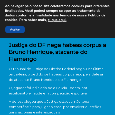
Ao navegar pelo nosso site coletaremos cookies para diferentes
finalidades. Você poderá sempre se opor ao tratamento de
dados conforme a finalidade nos termos de nossa
Política de
cookies. Para saber mais,
clique aqui.
Aceitar
Justiça do DF nega habeas corpus a
Bruno Henrique, atacante do
Flamengo
O Tribunal de Justiça do Distrito Federal negou, na última
terça-feira, o pedido de habeas corpus feito pela defesa
do atacante Bruno Henrique, do Flamengo.
O jogador foi indiciado pela Polícia Federal por
estelionato e fraude em competição esportiva.
A defesa alegou que a Justiça estadual não teria
competência para julgar o caso, por envolver questões
transnacionais e interestaduais.