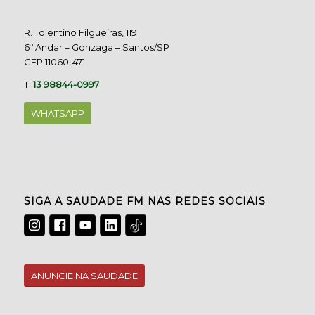
R. Tolentino Filgueiras, 119
6º Andar – Gonzaga – Santos/SP
CEP 11060-471
T.
13 98844-0997
WHATSAPP
SIGA A SAUDADE FM NAS REDES SOCIAIS
ANUNCIE NA SAUDADE