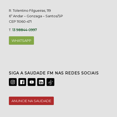
R. Tolentino Filgueiras, 119
6º Andar – Gonzaga – Santos/SP
CEP 11060-471
T.
13 98844-0997
WHATSAPP
SIGA A SAUDADE FM NAS REDES SOCIAIS
ANUNCIE NA SAUDADE