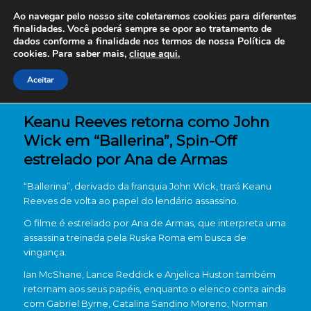
Ao navegar pelo nosso site coletaremos cookies para diferentes
finalidades. Você poderá sempre se opor ao tratamento de
dados conforme a finalidade nos termos de nossa
Política de
cookies. Para saber mais,
clique aqui.
Aceitar
Keanu Reeves retorna como John
Wick em “Ballerina”, Spin-Off
estrelado por Ana de Armas
“Ballerina”, derivado da franquia John Wick, trará Keanu
Reeves de volta ao papel do lendário assassino.
O filme é estrelado por Ana de Armas, que interpreta uma
assassina treinada pela Ruska Roma em busca de
vingança.
Ian McShane, Lance Reddick e Anjelica Huston também
retornam aos seus papéis, enquanto o elenco conta ainda
com Gabriel Byrne, Catalina Sandino Moreno, Norman