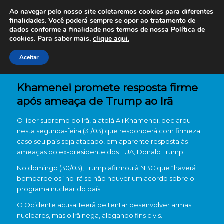
Ao navegar pelo nosso site coletaremos cookies para diferentes
finalidades. Você poderá sempre se opor ao tratamento de
dados conforme a finalidade nos termos de nossa
Política de
cookies. Para saber mais,
clique aqui.
Aceitar
Khamenei promete resposta firme
após ameaça de Trump ao Irã
O líder supremo do Irã, aiatolá Ali Khamenei, declarou
nesta segunda-feira (31/03) que responderá com firmeza
caso seu país seja atacado, em aparente resposta às
ameaças do ex-presidente dos EUA, Donald Trump.
No domingo (30/03), Trump afirmou à NBC que “haverá
bombardeios” no Irã se não houver um acordo sobre o
programa nuclear do país.
O Ocidente acusa Teerã de tentar desenvolver armas
nucleares, mas o Irã nega, alegando fins civis.