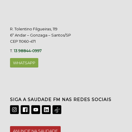
R. Tolentino Filgueiras, 119
6º Andar – Gonzaga – Santos/SP
CEP 11060-471
T.
13 98844-0997
WHATSAPP
SIGA A SAUDADE FM NAS REDES SOCIAIS
ANUNCIE NA SAUDADE