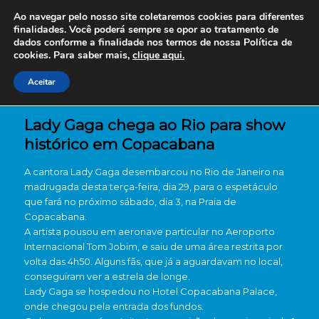
Ao navegar pelo nosso site coletaremos cookies para diferentes
finalidades. Você poderá sempre se opor ao tratamento de
dados conforme a finalidade nos termos de nossa
Política de
cookies. Para saber mais,
clique aqui.
Aceitar
Lady Gaga chega ao Rio para show
histórico em Copacabana
A cantora Lady Gaga desembarcou no Rio de Janeiro na
madrugada desta terça-feira, dia 29, para o espetáculo
que fará no próximo sábado, dia 3, na Praia de
Copacabana.
A artista pousou em aeronave particular no Aeroporto
Internacional Tom Jobim, e saiu de uma área restrita por
volta das 4h50. Alguns fãs, que já a aguardavam no local,
conseguiram ver a estrela de longe.
Lady Gaga se hospedou no Hotel Copacabana Palace,
onde chegou pela entrada dos fundos.