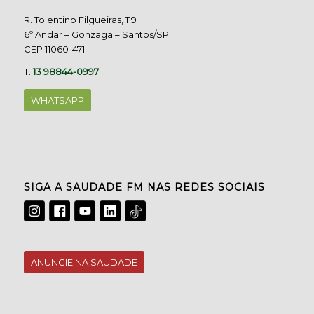
R. Tolentino Filgueiras, 119
6º Andar – Gonzaga – Santos/SP
CEP 11060-471
T.
13 98844-0997
WHATSAPP
SIGA A SAUDADE FM NAS REDES SOCIAIS
ANUNCIE NA SAUDADE