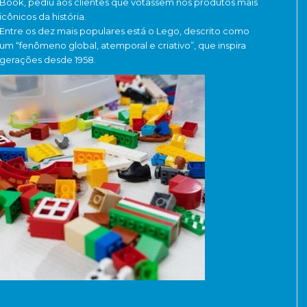
Book, pediu aos clientes que votassem nos produtos mais
icônicos da história.
Entre os dez mais populares está o Lego, descrito como
um “fenômeno global, atemporal e criativo”, que inspira
gerações desde 1958.