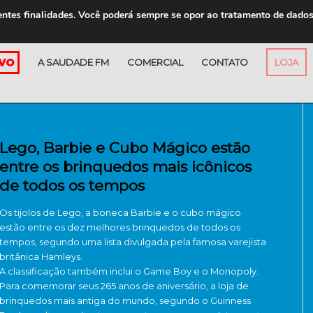
entes finalidades. Você poderá sempre se opor ao tratamento de dado
A SAUDADE FM
COMERCIAL
CONTATO
LOJA
Lego, Barbie e Cubo Mágico estão
entre os brinquedos mais icônicos
de todos os tempos
Os tijolos de Lego, a boneca Barbie e o cubo mágico
estão entre os dez melhores brinquedos de todos os
tempos, segundo uma lista divulgada pela famosa varejista
britânica Hamleys.
A classificação também inclui o Game Boy e o Monopoly.
Para comemorar seus 265 anos de aniversário, a loja de
brinquedos mais antiga do mundo, segundo o Guinness