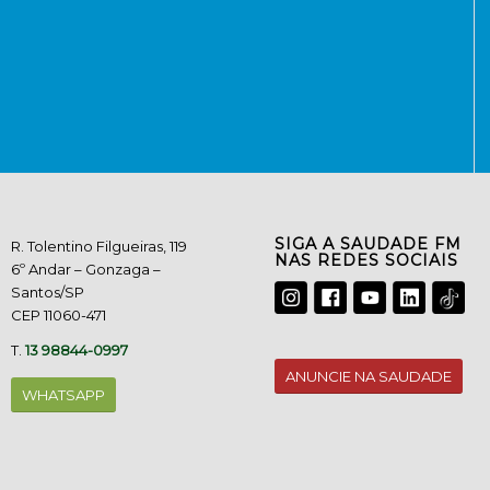
SIGA A SAUDADE FM
R. Tolentino Filgueiras, 119
NAS REDES SOCIAIS
6º Andar – Gonzaga –
Santos/SP
CEP 11060-471
T.
13 98844-0997
ANUNCIE NA SAUDADE
WHATSAPP