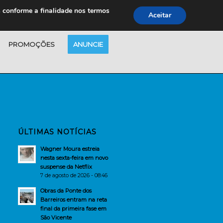
s conforme a finalidade nos termos
Aceitar
PROMOÇÕES
ANUNCIE
ÚLTIMAS NOTÍCIAS
Wagner Moura estreia
nesta sexta-feira em novo
suspense da Netflix
7 de agosto de 2026 - 08:46
Obras da Ponte dos
Barreiros entram na reta
final da primeira fase em
São Vicente