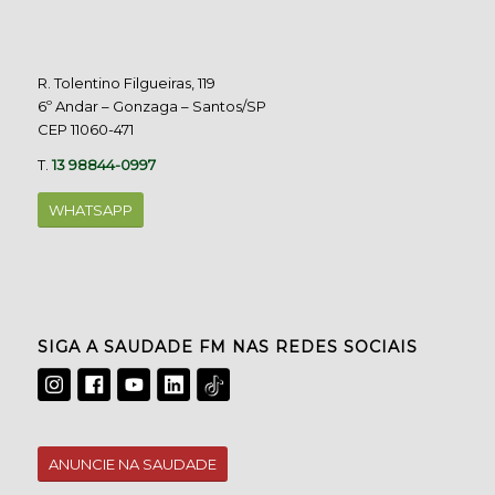
R. Tolentino Filgueiras, 119
6º Andar – Gonzaga – Santos/SP
CEP 11060-471
T.
13 98844-0997
WHATSAPP
SIGA A SAUDADE FM NAS REDES SOCIAIS
ANUNCIE NA SAUDADE