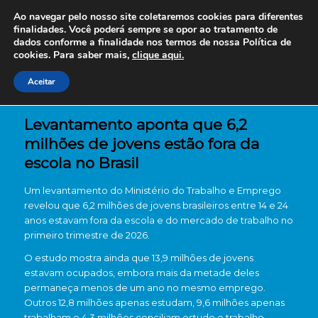
Ao navegar pelo nosso site coletaremos cookies para diferentes
finalidades. Você poderá sempre se opor ao tratamento de
dados conforme a finalidade nos termos de nossa
Política de
cookies. Para saber mais,
clique aqui.
Aceitar
Levantamento aponta que 6,2
milhões de jovens estão fora da
escola no Brasil
Um levantamento do Ministério do Trabalho e Emprego
revelou que 6,2 milhões de jovens brasileiros entre 14 e 24
anos estavam fora da escola e do mercado de trabalho no
primeiro trimestre de 2026.
O estudo mostra ainda que 13,9 milhões de jovens
estavam ocupados, embora mais da metade deles
permaneça menos de um ano no mesmo emprego.
Outros 12,8 milhões apenas estudam, 9,6 milhões apenas
trabalham e 4,3 milhões conciliam estudo e trabalho.