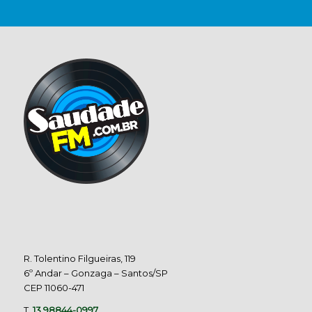
R. Tolentino Filgueiras, 119
6º Andar – Gonzaga – Santos/SP
CEP 11060-471
T.
13 98844-0997