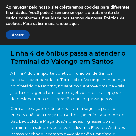
Ao navegar pelo nosso site coletaremos cookies para diferentes
finalidades. Você poderá sempre se opor ao tratamento de
dados conforme a finalidade nos termos de nossa
Política de
cookies. Para saber mais,
clique aqui.
Aceitar
Linha 4 de ônibus passa a atender o
Terminal do Valongo em Santos
A linha 4 do transporte coletivo municipal de
Santos
passou a fazer parada no
Terminal do Valongo
. A mudança
no itinerário de retorno, no sentido Centro–Ponta da Praia,
já está em vigor e tem como objetivo ampliar as opções
de deslocamento e integração para os passageiros.
Com a alteração, os ônibus passam a seguir, a partir da
Praça Mauá, pela Praça Rui Barbosa, Avenida Visconde de
São Leopoldo e Praça dos Andradas, ingressando no
terminal. Na saída, os coletivos utilizam o Elevado Aristides
Bastos Machado, acessam a Avenida São Francisco e