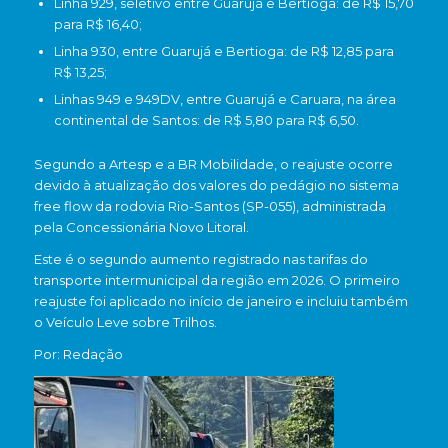
Linha 929, seletivo entre Guarujá e Bertioga: de R$ 15,70
para R$ 16,40;
Linha 930, entre Guarujá e Bertioga: de R$ 12,85 para
R$ 13,25;
Linhas 949 e 949DV, entre Guarujá e Caruara, na área
continental de Santos: de R$ 5,80 para R$ 6,50.
Segundo a
Artesp
e a
BR Mobilidade
, o reajuste ocorre
devido à atualização dos valores do pedágio no sistema
free flow da rodovia Rio-Santos (SP-055), administrada
pela Concessionária Novo Litoral.
Este é o segundo aumento registrado nas tarifas do
transporte intermunicipal da região em 2026. O primeiro
reajuste foi aplicado no início de janeiro e incluiu também
o
Veículo Leve sobre Trilhos
.
Por: Redação