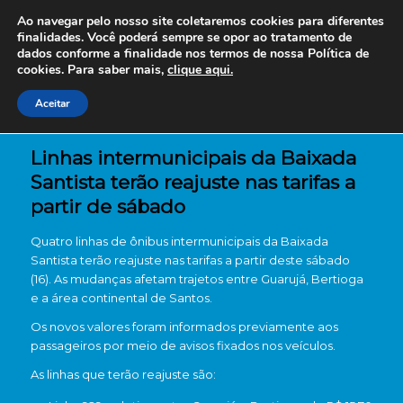
Ao navegar pelo nosso site coletaremos cookies para diferentes
finalidades. Você poderá sempre se opor ao tratamento de
dados conforme a finalidade nos termos de nossa
Política de
cookies. Para saber mais,
clique aqui.
Aceitar
Linhas intermunicipais da Baixada
Santista terão reajuste nas tarifas a
partir de sábado
Quatro linhas de ônibus intermunicipais da Baixada
Santista terão reajuste nas tarifas a partir deste sábado
(16). As mudanças afetam trajetos entre
Guarujá
,
Bertioga
e a área continental de
Santos
.
Os novos valores foram informados previamente aos
passageiros por meio de avisos fixados nos veículos.
As linhas que terão reajuste são: