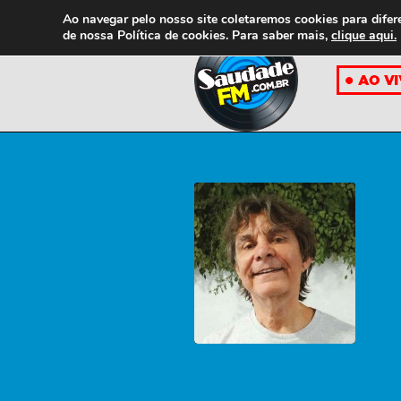
Ao navegar pelo nosso site coletaremos cookies para difer
de nossa
Política de cookies. Para saber mais,
clique aqui.