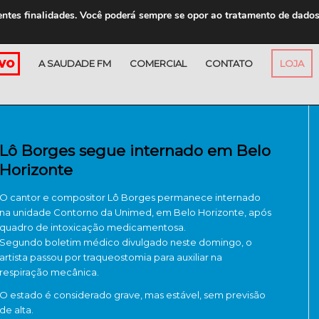
entes finalidades. Você poderá sempre se opor ao tratamento de dado
A SAUDADE FM
COMERCIAL
CONTATO
LOJA
Lô Borges segue internado em Belo
Horizonte
O cantor e compositor Lô Borges permanece internado
na unidade Contorno da Unimed, em Belo Horizonte, após
quadro de intoxicação medicamentosa.
Segundo boletim médico divulgado neste domingo, o
artista passou por traqueostomia para auxiliar na
respiração mecânica.
O estado é considerado grave, mas estável, sem previsão
de alta.