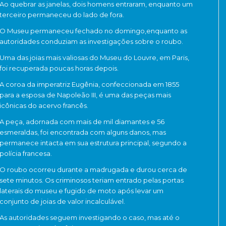
Ao quebrar as janelas, dois homens entraram, enquanto um
terceiro permaneceu do lado de fora.
O Museu permaneceu fechado no domingo,enquanto as
autoridades conduziam as investigações sobre o roubo.
Uma das joias mais valiosas do Museu do Louvre, em Paris,
foi recuperada poucas horas depois.
A coroa da imperatriz Eugênia, confeccionada em 1855
para a esposa de Napoleão III, é uma das peças mais
icônicas do acervo francês.
A peça, adornada com mais de mil diamantes e 56
esmeraldas, foi encontrada com alguns danos, mas
permanece intacta em sua estrutura principal, segundo a
polícia francesa.
O roubo ocorreu durante a madrugada e durou cerca de
sete minutos. Os criminosos teriam entrado pelas portas
laterais do museu e fugido de moto após levar um
conjunto de joias de valor incalculável.
As autoridades seguem investigando o caso, mas até o