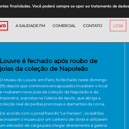
entes finalidades. Você poderá sempre se opor ao tratamento de dado
A SAUDADE FM
COMERCIAL
CONTATO
LOJA
Louvre é fechado após roubo de
joias da coleção de Napoleão
O Museu do Louvre, em Paris, foi fechado neste domingo
(19) depois que criminosos encapuzados invadiram o local
e roubaram nove joias da coleção de Napoleão e da
Imperatriz, expostas na Galeria de Apolo, que abriga a
coleção real de pedras preciosas e diamantes da coroa.
De acordo com o jornal francês “Le Parisien”, os ladrões
acessaram o museu por um canteiro de obras e utilizaram
um elevador de carga para chegar diretamente à galeria.