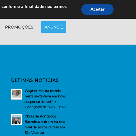
s conforme a finalidade nos termos
Aceitar
PROMOÇÕES
ANUNCIE
ÚLTIMAS NOTÍCIAS
Wagner Moura estreia
nesta sexta-feira em novo
suspense da Netflix
7 de agosto de 2026 - 08:46
Obras da Ponte dos
Barreiros entram na reta
final da primeira fase em
São Vicente